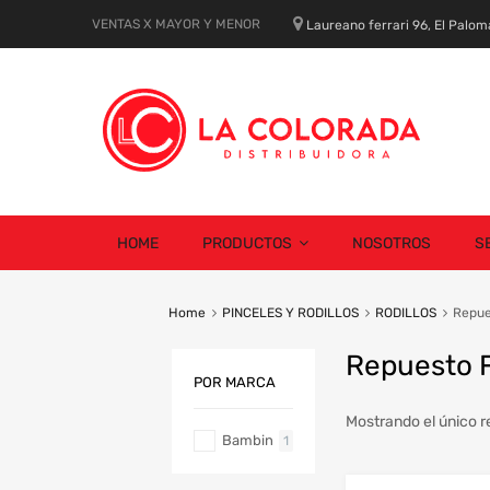
VENTAS X MAYOR Y MENOR
Laureano ferrari 96, El Palom
Skip
HOME
PRODUCTOS
NOSOTROS
S
to
content
Home
PINCELES Y RODILLOS
RODILLOS
Repue
Repuesto F
POR MARCA
Mostrando el único r
Bambin
1