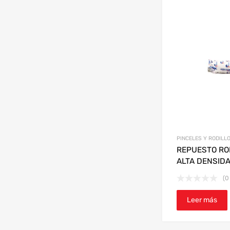
PINCELES Y RODILL
REPUESTO RO
ALTA DENSID
(0
Leer más