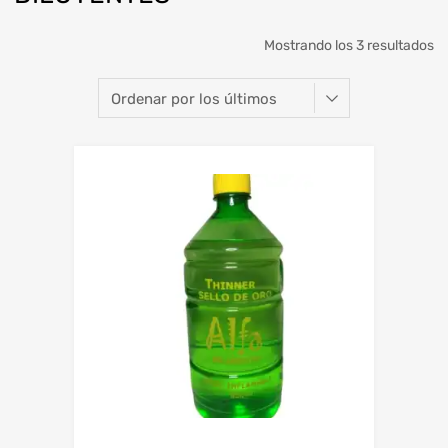
O
Mostrando los 3 resultados
po
lo
úl