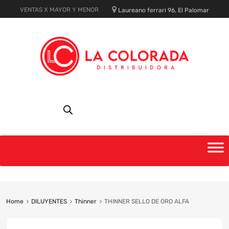
VENTAS X MAYOR Y MENOR
Laureano ferrari 96, El Palomar
Skip
to
content
Home
DILUYENTES
Thinner
THINNER SELLO DE ORO ALFA