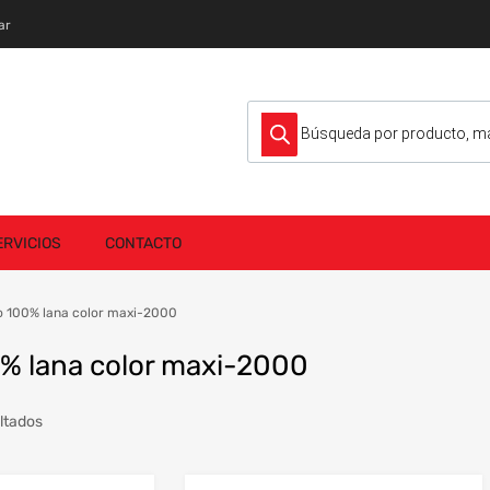
ar
Búsqueda de productos
ERVICIOS
CONTACTO
lo 100% lana color maxi-2000
0% lana color maxi-2000
Ordenado
ltados
por