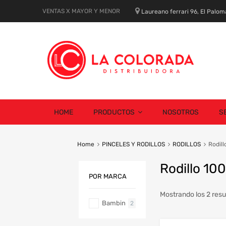
VENTAS X MAYOR Y MENOR
Laureano ferrari 96, El Palom
Skip
HOME
PRODUCTOS
NOSOTROS
S
to
content
Home
PINCELES Y RODILLOS
RODILLOS
Rodil
Rodillo 10
POR MARCA
Mostrando los 2 resu
Bambin
2