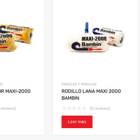
los
últimos
OS
PINCELES Y RODILLOS
OR MAXI-2000
RODILLO LANA MAXI 2000
BAMBIN
 reviews)
(0 reviews)
Leer más