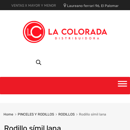
VENTAS X MAYOR Y MENOR
Laureano ferrari 96, El Palomar
Skip
to
content
Home
PINCELES Y RODILLOS
RODILLOS
Rodillo símil lana
Rodillo símil lana