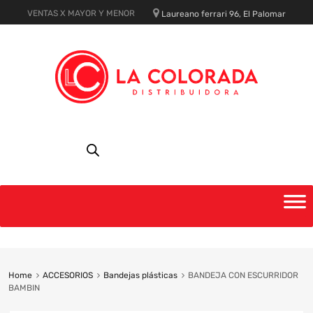
VENTAS X MAYOR Y MENOR
Laureano ferrari 96, El Palomar
Skip
to
content
Home
ACCESORIOS
Bandejas plásticas
BANDEJA CON ESCURRIDOR
BAMBIN