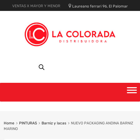
VENTAS X MAYOR Y MENOR
Laureano ferrari 96, El Palomar
Skip
to
content
Home
PINTURAS
Barniz y lacas
NUEVO PACKAGING ANDINA BARNIZ
MARINO