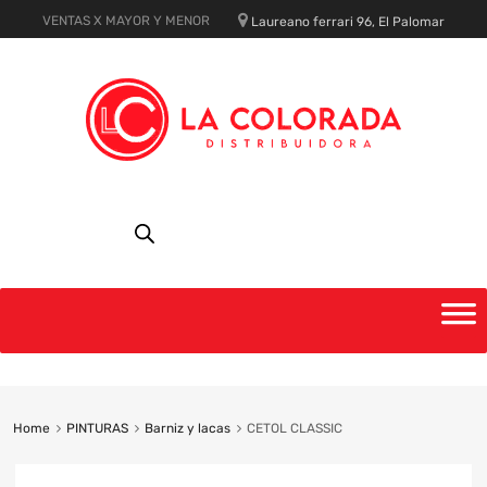
VENTAS X MAYOR Y MENOR
Laureano ferrari 96, El Palomar
Skip
to
content
Home
PINTURAS
Barniz y lacas
CETOL CLASSIC