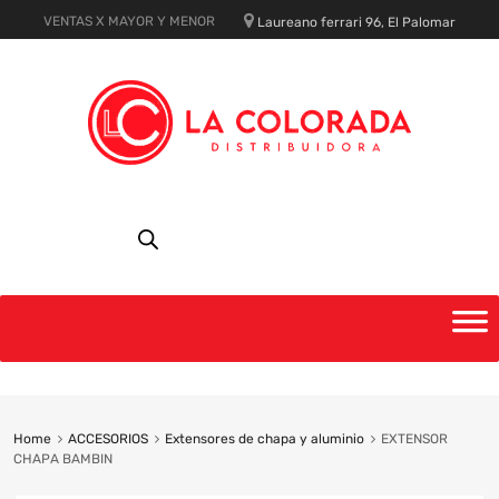
VENTAS X MAYOR Y MENOR
Laureano ferrari 96, El Palomar
Skip
to
content
Home
ACCESORIOS
Extensores de chapa y aluminio
EXTENSOR
CHAPA BAMBIN