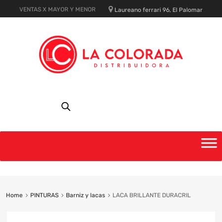
VENTAS X MAYOR Y MENOR
Laureano ferrari 96, El Palomar
Skip
to
content
Home
PINTURAS
Barniz y lacas
LACA BRILLANTE DURACRIL