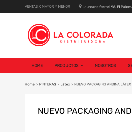
VENTAS X MAYOR Y MENOR
Laureano ferrari 96, El Palom
Skip
HOME
PRODUCTOS
NOSOTROS
S
to
content
Home
PINTURAS
Látex
NUEVO PACKAGING ANDINA LÁTEX
NUEVO PACKAGING AND