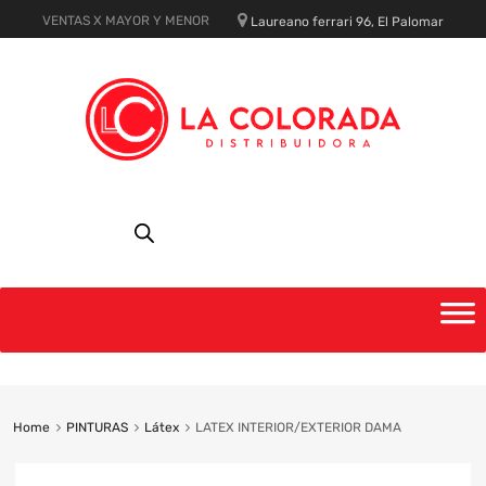
VENTAS X MAYOR Y MENOR
Laureano ferrari 96, El Palomar
Skip
to
content
Home
PINTURAS
Látex
LATEX INTERIOR/EXTERIOR DAMA