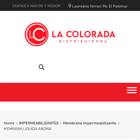
VENTAS X MAYOR Y MENOR
Laureano ferrari 96, El Palomar
Skip
to
content
Home
IMPERMEABILIZANTES
Membrana impermeabilizante
MEMRANA LIQUIDA ANDINA