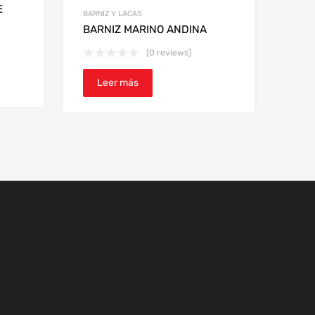
E
BARNIZ Y LACAS
BARNIZ MARINO ANDINA
(0 reviews)
Leer más