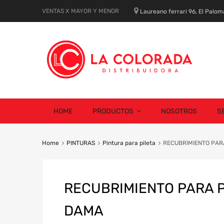
VENTAS X MAYOR Y MENOR
Laureano ferrari 96, El Palom
Skip
HOME
PRODUCTOS
NOSOTROS
S
to
content
Home
PINTURAS
Pintura para pileta
RECUBRIMIENTO PAR
RECUBRIMIENTO PARA P
DAMA