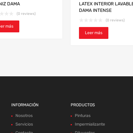
NIZ DAMA
LATEX INTERIOR LAVABL
DAMA INTENSE
(0 reviews)
(0 reviews)
eer más
Leer más
INFORMACIÓN
PRODUCTOS
Nosotros
Pinturas
Servicios
Impermializante
Contacto
Diluyentes