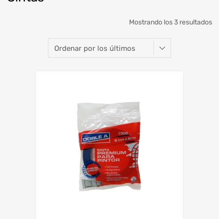
O
Mostrando los 3 resultados
po
lo
úl