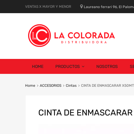
VENTAS X MAYOR Y MENOR
Laureano ferrari 96, El Palom
Skip
HOME
PRODUCTOS
NOSOTROS
S
to
content
Home
ACCESORIOS
Cintas
CINTA DE ENMASCARAR X50MT
CINTA DE ENMASCARAR