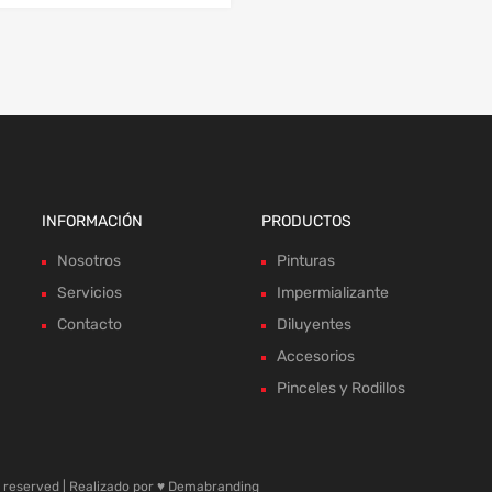
INFORMACIÓN
PRODUCTOS
Nosotros
Pinturas
Servicios
Impermializante
Contacto
Diluyentes
Accesorios
Pinceles y Rodillos
reserved | Realizado por ♥
Demabranding