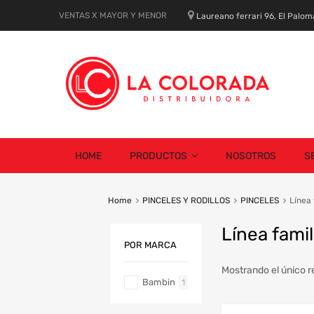
VENTAS X MAYOR Y MENOR
Laureano ferrari 96, El Palom
Skip
HOME
PRODUCTOS
NOSOTROS
S
to
content
Home
PINCELES Y RODILLOS
PINCELES
Línea 
Línea famil
POR MARCA
Mostrando el único r
Bambin
1