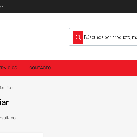
ar
Búsqueda de productos
ERVICIOS
CONTACTO
familiar
iar
esultado