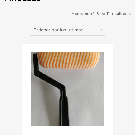
O
Mostrando 1–9 de 11 resultados
po
lo
úl