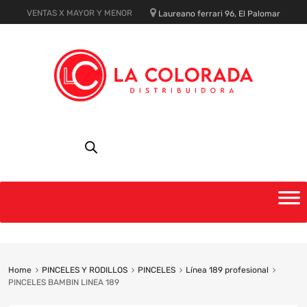
VENTAS X MAYOR Y MENOR
Laureano ferrari 96, El Palomar
Skip
to
content
Home
PINCELES Y RODILLOS
PINCELES
Línea 189 profesional
PINCELES BAMBIN LINEA 189