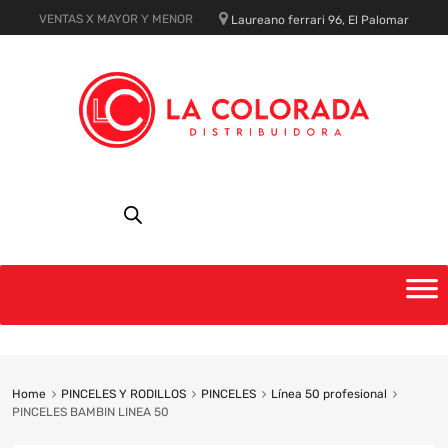
VENTAS X MAYOR Y MENOR
Laureano ferrari 96, El Palomar
Skip
to
content
Home
PINCELES Y RODILLOS
PINCELES
Línea 50 profesional
PINCELES BAMBIN LINEA 50