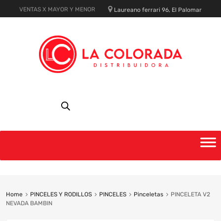
VENTAS X MAYOR Y MENOR
Laureano ferrari 96, El Palomar
Skip
to
content
Home
PINCELES Y RODILLOS
PINCELES
Pinceletas
PINCELETA V2
NEVADA BAMBIN