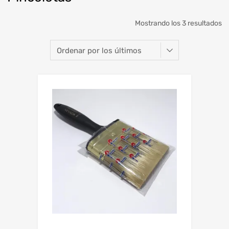
O
Mostrando los 3 resultados
po
lo
úl