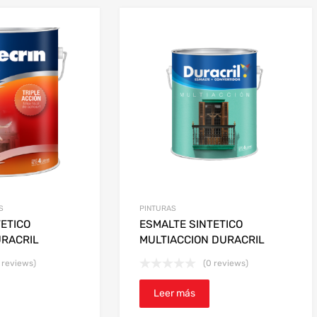
S
PINTURAS
TETICO
ESMALTE SINTETICO
URACRIL
MULTIACCION DURACRIL
 reviews)
(0 reviews)
Leer más