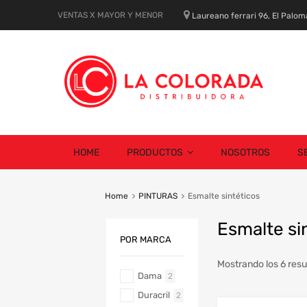
VENTAS X MAYOR Y MENOR
Laureano ferrari 96, El Palom
Skip
HOME
PRODUCTOS
NOSOTROS
S
to
content
Home
PINTURAS
Esmalte sintéticos
Esmalte si
POR MARCA
Mostrando los 6 resu
Dama
2
Duracril
2