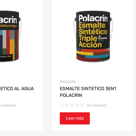
los
últimos
PINTURAS
ETICO AL AGUA
ESMALTE SINTETICO 3EN1
POLACRIN
 reviews)
(0 reviews)
Leer más