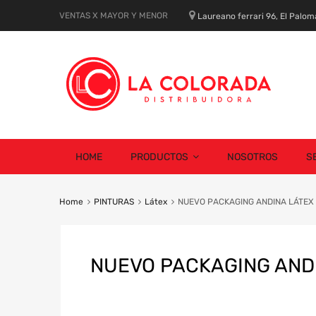
VENTAS X MAYOR Y MENOR
Laureano ferrari 96, El Palom
Skip
HOME
PRODUCTOS
NOSOTROS
S
to
content
Home
PINTURAS
Látex
NUEVO PACKAGING ANDINA LÁTEX
NUEVO PACKAGING ANDI