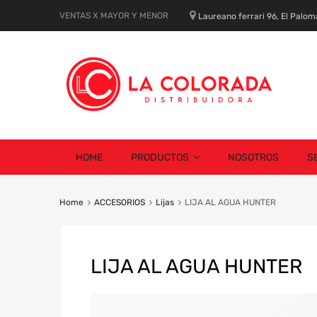
VENTAS X MAYOR Y MENOR
Laureano ferrari 96, El Palom
Skip
HOME
PRODUCTOS
NOSOTROS
S
to
content
Home
ACCESORIOS
Lijas
LIJA AL AGUA HUNTER
LIJA AL AGUA HUNTER