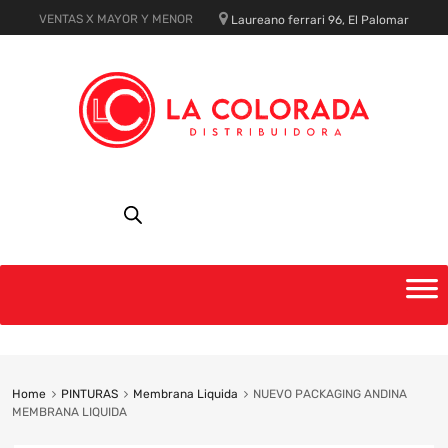
VENTAS X MAYOR Y MENOR
Laureano ferrari 96, El Palomar
Skip
to
content
Home
PINTURAS
Membrana Liquida
NUEVO PACKAGING ANDINA
MEMBRANA LIQUIDA