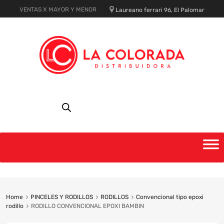
VENTAS X MAYOR Y MENOR
Laureano ferrari 96, El Palomar
Skip
to
content
Home
PINCELES Y RODILLOS
RODILLOS
Convencional tipo epoxi
rodillo
RODILLO CONVENCIONAL EPOXI BAMBIN