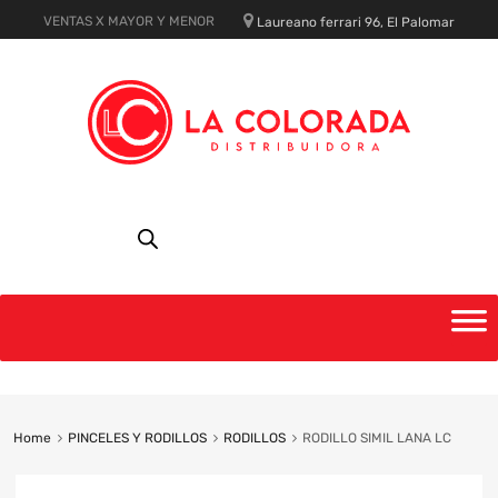
VENTAS X MAYOR Y MENOR
Laureano ferrari 96, El Palomar
Skip
to
content
Home
PINCELES Y RODILLOS
RODILLOS
RODILLO SIMIL LANA LC