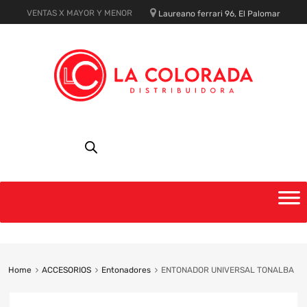
VENTAS X MAYOR Y MENOR
Laureano ferrari 96, El Palomar
Skip
to
content
Home
ACCESORIOS
Entonadores
ENTONADOR UNIVERSAL TONALBA